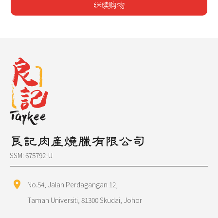
继续购物
良記肉產燒臘有限公司
SSM: 675792-U
location_on
No.54, Jalan Perdagangan 12,
Taman Universiti, 81300 Skudai, Johor