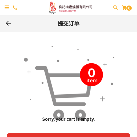
shopping_cart
0
提交订单
arrow_back
Sorry, your cart is empty.