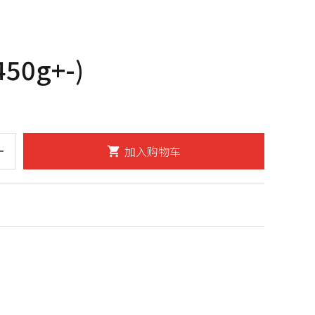
450g+-)
dd
加入购物车
shopping_cart