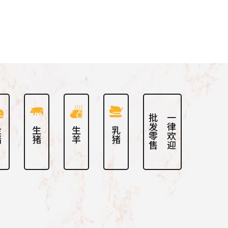
批发零售
一律欢迎
猪
生猪
生羊
乳猪