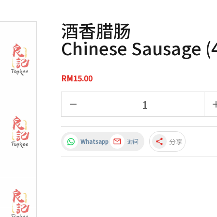
酒香腊肠
Chinese Sausage (
RM15.00
remove
a
分享
Whatsapp
询问
share