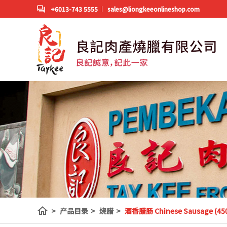
+6013-743 5555
sales@liongkeeonlineshop.com
home
>
产品目录
>
烧腊
>
酒香腊肠 Chinese Sausage (45