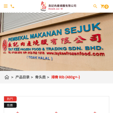
shopping_cart
0
home
>
产品目录
>
骨头类
>
排骨 Rib (480g+-)