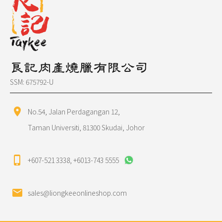
良記肉產燒臘有限公司
SSM: 675792-U
location_on
No.54, Jalan Perdagangan 12,
Taman Universiti, 81300 Skudai, Johor
phone_iphone
+607-521 3338
,
+6013-743 5555
mail
sales@liongkeeonlineshop.com