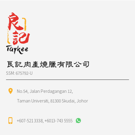
良記肉產燒臘有限公司
SSM: 675792-U
location_on
No.54, Jalan Perdagangan 12,
Taman Universiti, 81300 Skudai, Johor
phone_iphone
+607-521 3338
,
+6013-743 5555