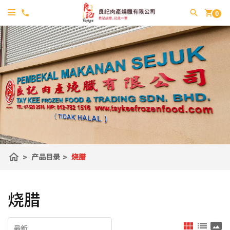
shopping_cart
0
home
>
产品目录
>
烧腊
烧腊
view_module
list
panorama