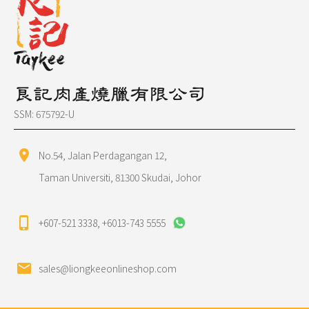
良記肉產燒臘有限公司
SSM: 675792-U
location_on
No.54, Jalan Perdagangan 12,
Taman Universiti, 81300 Skudai, Johor
phone_iphone
+607-521 3338
,
+6013-743 5555
mail
sales@liongkeeonlineshop.com