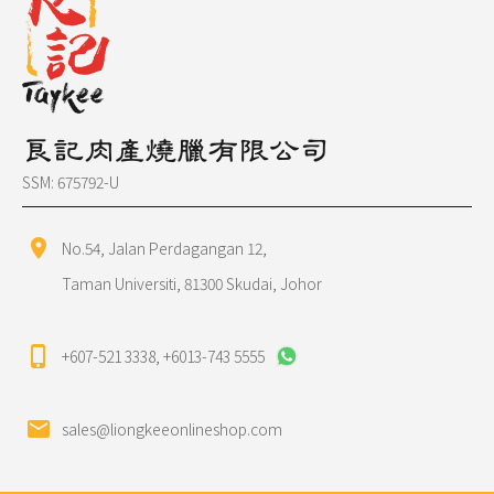
良記肉產燒臘有限公司
SSM: 675792-U
location_on
No.54, Jalan Perdagangan 12,
Taman Universiti, 81300 Skudai, Johor
phone_iphone
+607-521 3338
,
+6013-743 5555
mail
sales@liongkeeonlineshop.com